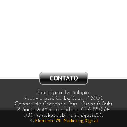
Extradigital Tecnologia
Rodovia José Carlos Daux, n° 8600,
Condomínio Corporate Park - Bloco 6, Sala
2, Santo Antônio de Lisboa, CEP: 88.050-
000, na cidade de Florianópolis/SC
By
Elemento 79 - Marketing Digital